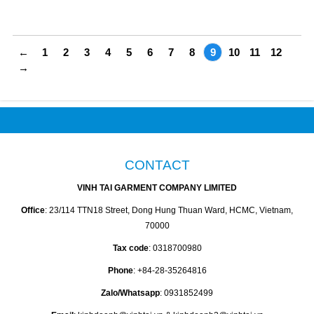
←
1
2
3
4
5
6
7
8
9
10
11
12
→
CONTACT
VINH TAI GARMENT COMPANY LIMITED
Office
: 23/114 TTN18 Street, Dong Hung Thuan Ward, HCMC, Vietnam,
70000
Tax code
: 0318700980
Phone
: +84-28-35264816
Zalo/Whatsapp
: 0931852499