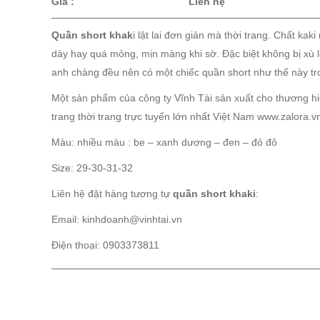
Giá :
Liên hệ
Quần short khak
i lật lai đơn giản mà thời trang. Chất ka
dày hay quá mỏng, mịn màng khi sờ. Đặc biệt không bị xù 
ẢN PHẨM
DỊCH VỤ
KHÁCH HÀNG
TIN TỨC
KIẾN TH
anh chàng đều nên có một chiếc quần short như thế này tr
Một sản phẩm của công ty Vĩnh Tài sản xuất cho thương hiệ
trang thời trang trực tuyến lớn nhất Việt Nam www.zalora.v
Màu: nhiều màu : be – xanh dương – đen – đỏ đô
Size: 29-30-31-32
Liên hệ đặt hàng tương tự
quần short khaki
:
Email: kinhdoanh@vinhtai.vn
Điện thoại: 0903373811