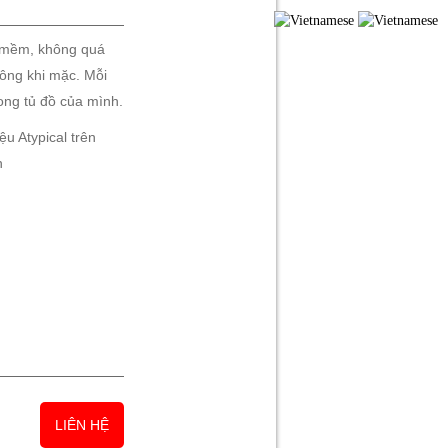
ki mềm, không quá
lông khi mặc. Mỗi
ỨC
LIÊN HỆ
ong tủ đồ của mình.
u Atypical trên
n
LIÊN HỆ