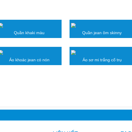
SẢN PHẨM LIÊN QUAN
Quần khaki màu
Quần jean ôm skinny
Áo khoác jean có nón
Áo sơ mi trắng cổ trụ
BÌNH LUẬN SẢN PHẨM