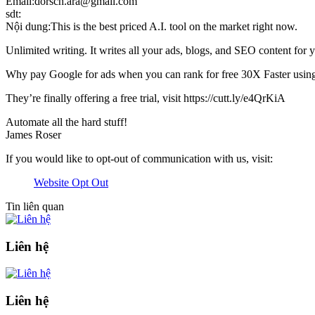
Email:dorsch.ara@gmail.com
sdt:
Nội dung:This is the best priced A.I. tool on the market right now.
Unlimited writing. It writes all your ads, blogs, and SEO content for 
Why pay Google for ads when you can rank for free 30X Faster using 
They’re finally offering a free trial, visit https://cutt.ly/e4QrKiA
Automate all the hard stuff!
James Roser
If you would like to opt-out of communication with us, visit:
Website Opt Out
Tin liên quan
Liên hệ
Liên hệ