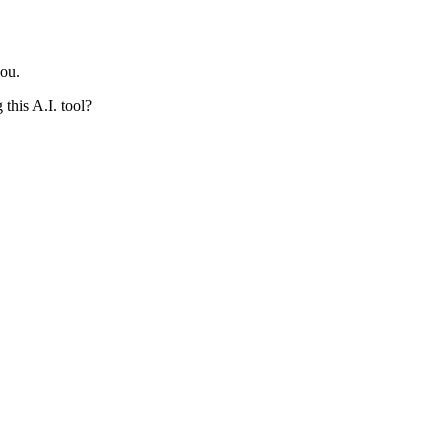
you.
this A.I. tool?