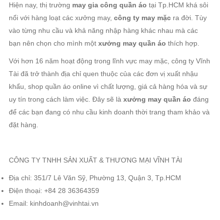
xuất quần áo
.
Tuy nhiên, việc đặt hàng tại xưởng có nhiều lợi ích mà bạn cần
cân nhắc như sau:
Chất lượng sản phẩm luôn được đảm bảo bởi các
xưởng may
quần áo
uy tín
Giá cả rẻ hơn so với việc bạn lấy hàng sỉ bên ngoài, vì hàng xuất
tận gốc không qua trung gian
Đảm bảo nguồn hàng ổn định, sản xuất đúng hẹn.
Mẫu mã vô cùng đa dạng, thiết kế cập nhật xu hướng mới
Khách hàng bắt đầu khó tính, yêu cầu cao và chọn lựa kĩ càng hơn hơn khi
mua hàng online
Xưởng may quần áo siêu đẹp tại Tp.HCM mà shop online
nào cũng biết
Hiện nay, thị trường
may gia công quần áo
tại Tp.HCM khá sôi
nổi với hàng loạt các xưởng may,
công ty may mặc
ra đời. Tùy