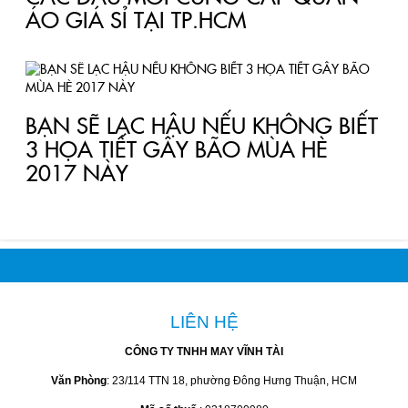
ĐIỂM DANH NGAY 5 XU HƯỚNG
THỜI TRANG KHUYNH ĐẢO MÙA
THU ĐÔNG 2017
XƯỞNG GIA CÔNG QUẦN ÁO
NÀO CHẤT LƯỢNG NHẤT TẠI
TP.HCM
CÁC ĐẦU MỐI CUNG CẤP QUẦN
ÁO GIÁ SỈ TẠI TP.HCM