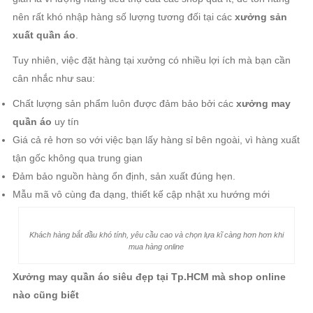
CŨNG BIẾT
Một trong những điểm quan trọng của việc kinh doanh thời trang
online chính là nguồn hàng. Để có được điều này bạn cần phải
nằm lòng các
xưởng may quần
áo
giá rẻ, siêu đẹp và chất
lượng mà hầu hết các xưởng online đều tìm đến để lấy hàng.
Vì sao shop online nên lấy hàng tại các xưởng may quần
áo?
Kinh doanh online vừa là một cơ hội lớn để phát triển công việc
nhưng cũng tìm ẩn một số rủi ro nếu không biết cách tính toán
và chọn nguồn hàng tốt. Đa phần các shop hiện nay thường
chọn quần áo thông qua các đơn vị bỏ sỉ số lượng từ ít đến
nhiều mà ngại đặt hàng tại
xưởng may quần áo
. Lý do khá đơn
giản là vì lượng hàng tiêu thụ của các shop quá ít, dễ tồn hàng
nên rất khó nhập hàng số lượng tương đối tại các
xưởng sản