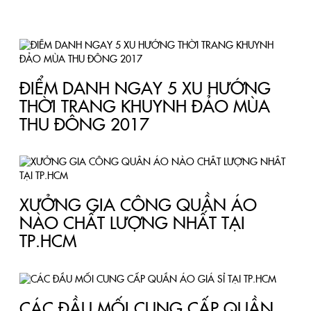
vào từng nhu cầu và khả năng nhập hàng khác nhau mà các
bạn nên chọn cho mình một
xưởng may quần áo
thích hợp.
Với hơn 16 năm hoạt động trong lĩnh vực may mặc, công ty Vĩnh
Tài đã trở thành địa chỉ quen thuộc của các đơn vị xuất nhậu
khẩu, shop quần áo online vì chất lượng, giá cả hàng hóa và sự
uy tín trong cách làm việc. Đây sẽ là
xưởng may quần áo
đáng
để các bạn đang có nhu cầu kinh doanh thời trang tham khảo và
đặt hàng.
CÔNG TY TNHH SẢN XUẤT & THƯƠNG MẠI VĨNH TÀI
Địa chỉ: 351/7 Lê Văn Sỹ, Phường 13, Quận 3, Tp.HCM
Điện thoại: +84 28 36364359
Email: kinhdoanh@vinhtai.vn
TIN LIÊN QUAN