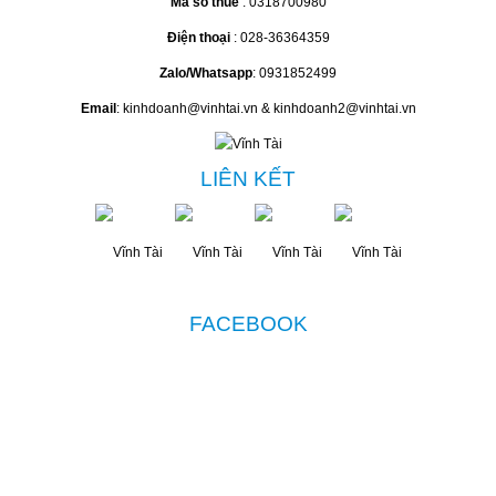
BẠN SẼ LẠC HẬU NẾU KHÔNG BIẾT
3 HỌA TIẾT GÂY BÃO MÙA HÈ
2017 NÀY
LIÊN HỆ
CÔNG TY TNHH MAY VĨNH TÀI
Văn Phòng
: 23/114 TTN 18, phường Đông Hưng Thuận, HCM
Mã số thuế
: 0318700980
Điện thoại
: 028-36364359