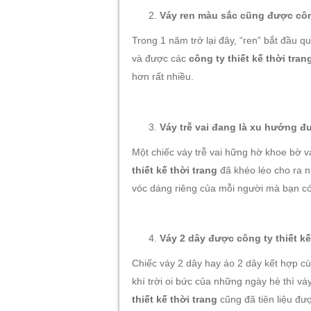
Váy ren màu sắc cũng được công
Trong 1 năm trở lại đây, “ren” bắt đầu q
và được các
công ty thiết kế thời tran
hơn rất nhiều.
Váy trễ vai đang là xu hướng 
Một chiếc váy trễ vai hững hờ khoe bờ 
thiết kế thời trang
đã khéo léo cho ra n
vóc dáng riêng của mỗi người mà bạn có
Váy 2 dây được công ty thiết kế
Chiếc váy 2 dây hay áo 2 dây kết hợp c
khí trời oi bức của những ngày hè thì v
thiết kế thời trang
cũng đã tiên liệu đư