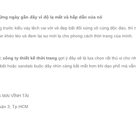
hững ngày gần đây vì độ lạ mắt và hấp dẫn của nó
trước kiểu váy lệch vai với vẻ đẹp bất đối xứng vô cùng độc đáo, thì
n khéo léo và đem lại sự mới lạ cho phong cách thời trang của mình.
ác
công ty thiết kế thời trang
gợi ý đây sẽ là lựa chọn rất thú vị cho 
iày bệt hoặc sandals buộc dây nhìn càng bắt mắt hơn khi dạo phố mà vẫn
MẠI VĨNH TÀI
Quận 3, Tp.HCM