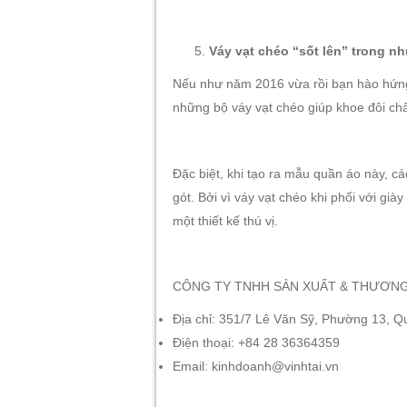
Váy vạt chéo “sốt lên” trong n
Nếu như năm 2016 vừa rồi bạn hào hứng 
những bộ váy vạt chéo giúp khoe đôi châ
Đặc biệt, khi tạo ra mẫu quần áo này, c
gót. Bởi vì váy vạt chéo khi phối với g
một thiết kế thú vị.
CÔNG TY TNHH SẢN XUẤT & THƯƠNG 
Địa chỉ: 351/7 Lê Văn Sỹ, Phường 13, 
Điện thoại: +84 28 36364359
Email: kinhdoanh@vinhtai.vn