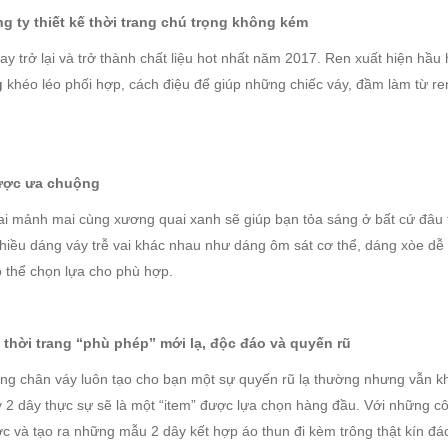
 ty thiết kế thời trang chú trọng không kém
uay trở lại và trở thành chất liệu hot nhất năm 2017. Ren xuất hiện hầu 
g
khéo léo phối hợp, cách điệu để giúp những chiếc váy, đầm làm từ ren
được ưa chuộng
vai mảnh mai cùng xương quai xanh sẽ giúp bạn tỏa sáng ở bất cứ đâ
hiều dáng váy trễ vai khác nhau như dáng ôm sát cơ thể, dáng xòe d
 thể chọn lựa cho phù hợp.
 thời trang “phù phép” mới lạ, độc đáo và quyến rũ
ùng chân váy luôn tạo cho bạn một sự quyến rũ lạ thường nhưng vẫn k
áy 2 dây thực sự sẽ là một “item” được lựa chọn hàng đầu. Với những c
ợc và tạo ra những mẫu 2 dây kết hợp áo thun đi kèm trông thật kín đá