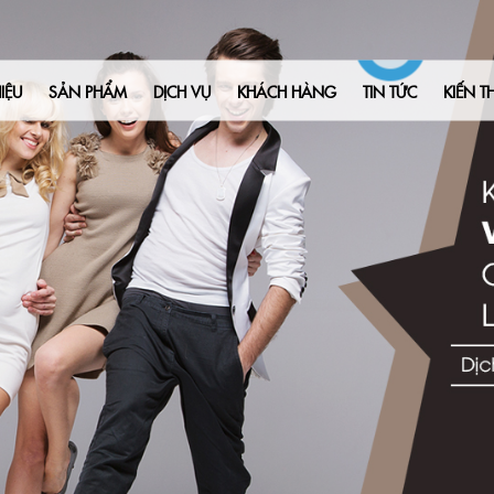
IỆU
SẢN PHẨM
DỊCH VỤ
KHÁCH HÀNG
TIN TỨC
KIẾN T