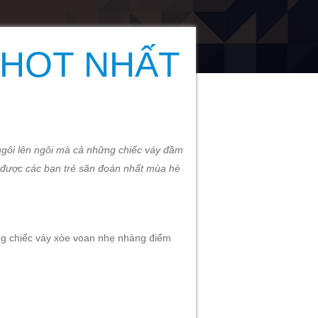
Y HOT NHẤT
 ngôi lên ngôi mà cả những chiếc váy đầm
ầm được các bạn trẻ săn đoán nhất mùa hè
ững chiếc váy xòe voan nhẹ nhàng điểm