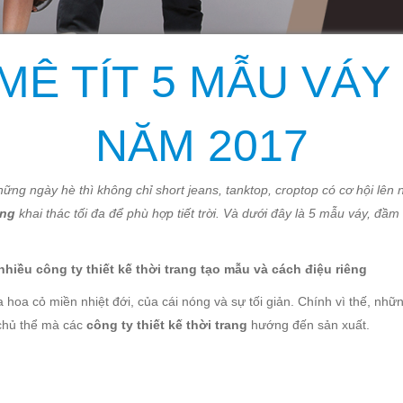
MÊ TÍT 5 MẪU VÁ
NĂM 2017
ững ngày hè thì không chỉ short jeans, tanktop, croptop có cơ hội lên
ang
khai thác tối đa để phù hợp tiết trời. Và dưới đây là 5 mẫu váy, đ
ều công ty thiết kế thời trang tạo mẫu và cách điệu riêng
oa cỏ miền nhiệt đới, của cái nóng và sự tối giản. Chính vì thế, nh
 chủ thể mà các
công ty thiết kế thời trang
hướng đến sản xuất.