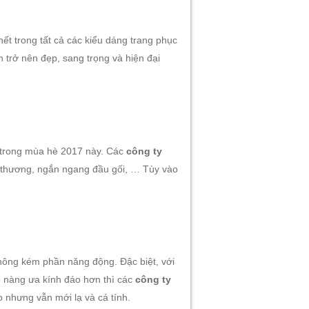
hết trong tất cả các kiểu dáng trang phục
 trở nên đẹp, sang trọng và hiện đại
u trong mùa hè 2017 này. Các
công ty
ễ thương, ngắn ngang đầu gối, … Tùy vào
hông kém phần năng động. Đậc biệt, với
ô nàng ưa kính đáo hơn thì các
công ty
o nhưng vẫn mới lạ và cá tính.