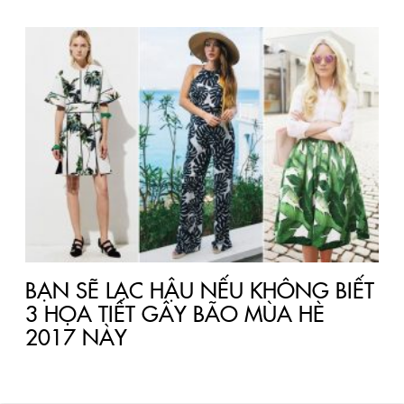
BẠN SẼ LẠC HẬU NẾU KHÔNG BIẾT
3 HỌA TIẾT GÂY BÃO MÙA HÈ
2017 NÀY