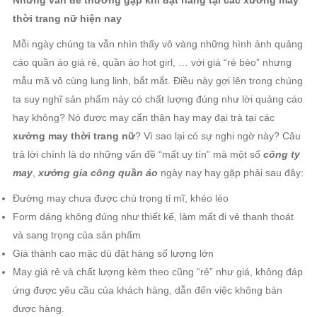
Những vấn đề thường gặp khi đặt hàng tại các xưởng may
thời trang nữ hiện nay
Mỗi ngày chúng ta vẫn nhìn thấy vô vàng những hình ảnh quảng
cáo quần áo giá rẻ, quần áo hot girl, … với giá “rẻ bèo” nhưng
mẫu mã vô cùng lung linh, bắt mắt. Điều này gợi lên trong chúng
ta suy nghĩ sản phẩm này có chất lượng đúng như lời quảng cáo
hay không? Nó được may cẩn thận hay may đại trà tại các
xưởng may thời trang nữ
? Vì sao lại có sự nghi ngờ này? Câu
trả lời chính là do những vấn đề “mất uy tín” mà một số
công ty
may
,
xưởng gia công quần áo
ngày nay hay gặp phải sau đây:
Đường may chưa được chú trọng tỉ mĩ, khéo léo
Form dáng không đúng như thiết kế, làm mất đi vẻ thanh thoát
và sang trọng của sản phẩm
Giá thành cao mặc dù đặt hàng số lượng lớn
May giá rẻ và chất lượng kèm theo cũng “rẻ” như giá, không đáp
ứng được yêu cầu của khách hàng, dẫn đến việc không bán
được hàng.