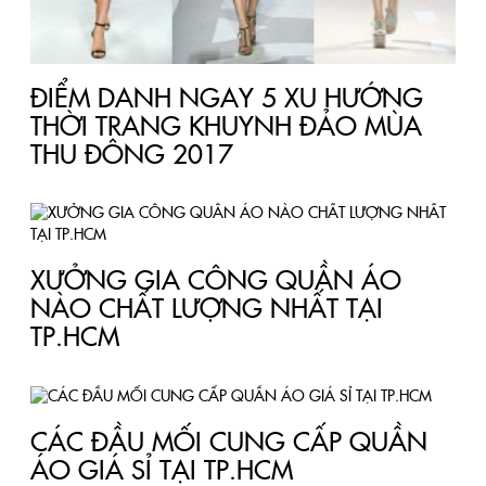
ĐIỂM DANH NGAY 5 XU HƯỚNG
THỜI TRANG KHUYNH ĐẢO MÙA
THU ĐÔNG 2017
XƯỞNG GIA CÔNG QUẦN ÁO
NÀO CHẤT LƯỢNG NHẤT TẠI
TP.HCM
CÁC ĐẦU MỐI CUNG CẤP QUẦN
ÁO GIÁ SỈ TẠI TP.HCM