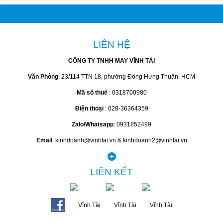
LIÊN HỆ
CÔNG TY TNHH MAY VĨNH TÀI
Văn Phòng
: 23/114 TTN 18, phường Đông Hưng Thuận, HCM
Mã số thuế
: 0318700980
Điện thoại
: 028-36364359
Zalo/Whatsapp
: 0931852499
Email
: kinhdoanh@vinhtai.vn & kinhdoanh2@vinhtai.vn
LIÊN KẾT