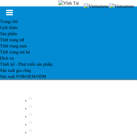
Trang chủ
Giới thiệu
Sản phẩm
Thời trang nữ
Thời trang nam
Thời trang em bé
Dịch vụ
Thiết kế - Phát triển sản phẩm
Sản xuất gia công
Sản xuất FOB/OEM/ODM
Khách hàng
Tin tức
Kiến thức
Liên hệ