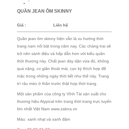
QUẦN JEAN ÔM SKINNY
Giá :
Liên hệ
Quần jean ôm skinny hiện vẫn là xu hướng thời
trang nam nổi bật trong năm nay. Các chàng trai sẽ
trở nên sành điệu và hấp dẫn hơn với kiểu quần
thời thượng này. Chất jean dày dặn vừa đủ, không
quá nặng, co giãn thoải mái, cực kỳ thích hợp để
mặc trong những ngày thời tiết như thế này. Trang
trí râu mèo ở thân trước thật hợp thời trang.
Một sản phẩm của công ty Vĩnh Tài sản xuất cho
thương hiệu Atypical trên trang thời trang trực tuyến
lớn nhất Việt Nam www.zalora.vn
Màu: xanh nhạt và xanh đậm