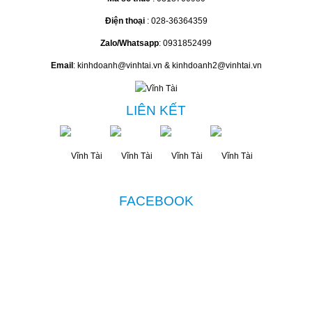
Điện thoại
: 028-36364359
Zalo/Whatsapp
: 0931852499
Email
: kinhdoanh@vinhtai.vn & kinhdoanh2@vinhtai.vn
LIÊN KẾT
FACEBOOK