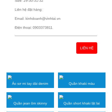
Size: 29-30-31-32
Liên hệ đặt hàng:
Email: kinhdoanh@vinhtai.vn
Điện thoại: 0903373811
LIÊN HỆ
SẢN PHẨM LIÊN QUAN
Áo sơ mi tay dài denim
Quần khaki màu
Quần jean ôm skinny
Quần short khaki lật lai