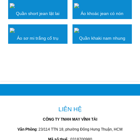
Quần short jean lật lai
Áo khoác jean có nón
Áo sơ mi trắng cổ trụ
Quần khaki nam nhung
BÌNH LUẬN SẢN PHẨM
LIÊN HỆ
CÔNG TY TNHH MAY VĨNH TÀI
Văn Phòng
: 23/114 TTN 18, phường Đông Hưng Thuận, HCM
Mã số thuế
: 0318700980