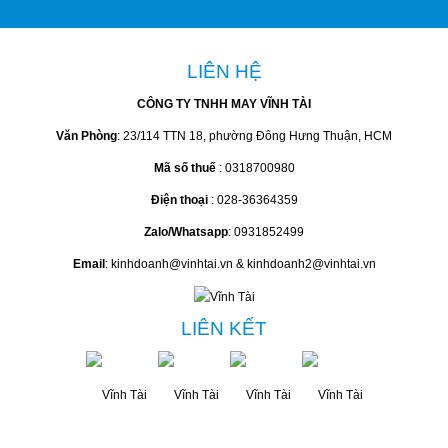
Áo sơ mi tay dài denim
Quần khaki màu
Quần jean ôm skinny
Quần short khaki lật lai
Quần short jean lật lai
Áo khoác jean có nón
Áo sơ mi trắng cổ trụ
Quần khaki nam nhung
BÌNH LUẬN SẢN PHẨM