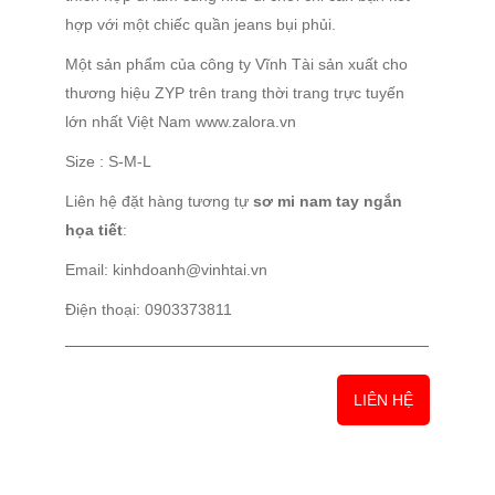
SƠ MI NAM TAY NGẮN HỌA TIẾT
Giá :
Liên hệ
Sơ mi nam tay ngắn họa tiết
quả trám là điểm
khác biệt trang trí cho chiếc áo. tay ngắn săn năng
động, khỏe khoắn. chất vải cotton thun co giãn nhẹ.
thích hợp đi làm cũng như đi chơi chỉ cần bạn kết
hợp với một chiếc quần jeans bụi phủi.