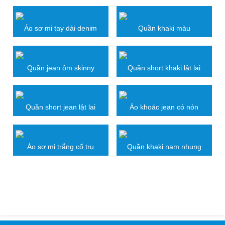
Một sản phẩm của công ty Vĩnh Tài sản xuất cho
thương hiệu ZYP trên trang thời trang trực tuyến
lớn nhất Việt Nam www.zalora.vn
Size : S-M-L
Liên hệ đặt hàng tương tự
sơ
mi nam tay ngắn
họa tiết
:
Email: kinhdoanh@vinhtai.vn
Điện thoại: 0903373811
LIÊN HỆ
SẢN PHẨM LIÊN QUAN