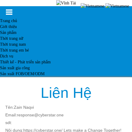
Trang chủ
Giới thiệu
Sản phẩm
Thời trang nữ
Thời trang nam
Thời trang em bé
Dịch vụ
Thiết kế - Phát triển sản phẩm
Sản xuất gia công
Sản xuất FOB/OEM/ODM
Khách hàng
Tin tức
Liên Hệ
Kiến thức
Liên hệ
Tên:Zain Naqvi
Email:response@cyberstar.one
sdt:
Nội dung:https://cyberstar.one/ Lets make a Change Together!