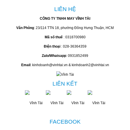
LIÊN HỆ
CÔNG TY TNHH MAY VĨNH TÀI
Văn Phòng
: 23/114 TTN 18, phường Đông Hưng Thuận, HCM
Mã số thuế
: 0318700980
Điện thoại
: 028-36364359
Zalo/Whatsapp
: 0931852499
Email
: kinhdoanh@vinhtai.vn & kinhdoanh2@vinhtai.vn
LIÊN KẾT
FACEBOOK