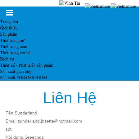
Trang chủ
Giới thiệu
Sản phẩm
Thời trang nữ
Thời trang nam
Thời trang em bé
Dịch vụ
Thiết kế - Phát triển sản phẩm
Sản xuất gia công
Sản xuất FOB/OEM/ODM
Khách hàng
Tin tức
Liên Hệ
Kiến thức
Liên hệ
Tên:Sunderland
Email:sunderland.josette@hotmail.com
sdt:
Nội dung:Greetings