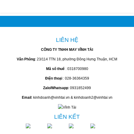
LIÊN HỆ
CÔNG TY TNHH MAY VĨNH TÀI
Văn Phòng
: 23/114 TTN 18, phường Đông Hưng Thuận, HCM
Mã số thuế
: 0318700980
Điện thoại
: 028-36364359
Zalo/Whatsapp
: 0931852499
Email
: kinhdoanh@vinhtai.vn & kinhdoanh2@vinhtai.vn
LIÊN KẾT