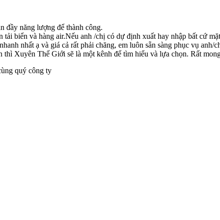
àn đầy năng lượng để thành công.
ận tải biển và hàng air.Nếu anh /chị có dự định xuất hay nhập bất cứ m
h nhanh nhất ạ và giá cả rất phải chăng, em luôn sẵn sàng phục vụ anh
 tín thì Xuyên Thế Giới sẽ là một kênh để tìm hiểu và lựa chọn. Rất mo
cùng quý công ty