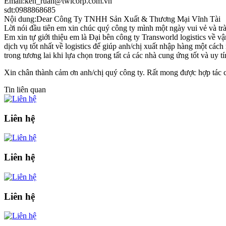
Email:ken_ruan@twlcorp.com.vn
sdt:0988868685
Nội dung:Dear Công Ty TNHH Sản Xuất & Thương Mại Vĩnh Tài
Lời nói đầu tiên em xin chúc quý công ty mình một ngày vui vẻ và tr
Em xin tự giới thiệu em là Đại bên công ty Transworld logistics về v
dịch vụ tốt nhất về logistics để giúp anh/chị xuất nhập hàng một các
trong tương lai khi lựa chọn trong tất cả các nhà cung ứng tốt và uy
Xin chân thành cảm ơn anh/chị quý công ty. Rất mong được hợp tác 
Tin liên quan
Liên hệ
Liên hệ
Liên hệ