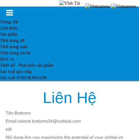
Trang chủ
Giới thiệu
Sản phẩm
Thời trang nữ
Thời trang nam
Thời trang em bé
Dịch vụ
Thiết kế - Phát triển sản phẩm
Sản xuất gia công
Sản xuất FOB/OEM/ODM
Khách hàng
Tin tức
Liên Hệ
Kiến thức
Liên hệ
Tên:Bottoms
Email:valorie.bottoms34@outlook.com
sdt:
Nội dung:Are you maximizing the potential of your vinhtai.vn