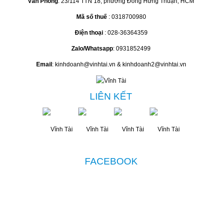
Văn Phòng
: 23/114 TTN 18, phường Đông Hưng Thuận, HCM
Mã số thuế
: 0318700980
Điện thoại
: 028-36364359
Zalo/Whatsapp
: 0931852499
Email
: kinhdoanh@vinhtai.vn & kinhdoanh2@vinhtai.vn
LIÊN KẾT
FACEBOOK