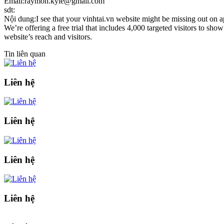
Email:raymon.kyle@gmail.com
sdt:
Nội dung:I see that your vinhtai.vn website might be missing out on ap
We’re offering a free trial that includes 4,000 targeted visitors to sh
website’s reach and visitors.
Tin liên quan
Liên hệ
Liên hệ
Liên hệ
Liên hệ