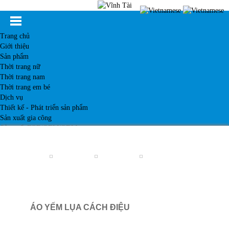
Trang chủ
Giới thiệu
Sản phẩm
Thời trang nữ
Thời trang nam
Thời trang em bé
Dịch vụ
Thiết kế - Phát triển sản phẩm
Sản xuất gia công
Sản xuất FOB/OEM/ODM
Khách hàng
Tin tức
Kiến thức
Liên hệ
ÁO YẾM LỤA CÁCH ĐIỆU