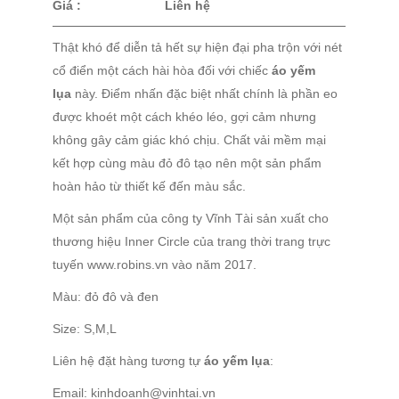
Giá :
Liên hệ
Thật khó để diễn tả hết sự hiện đại pha trộn với nét
cổ điển một cách hài hòa đối với chiếc
áo yếm
lụa
này. Điểm nhấn đặc biệt nhất chính là phần eo
được khoét một cách khéo léo, gợi cảm nhưng
không gây cảm giác khó chịu. Chất vải mềm mại
kết hợp cùng màu đỏ đô tạo nên một sản phẩm
hoàn hảo từ thiết kế đến màu sắc.
Một sản phẩm của công ty Vĩnh Tài sản xuất cho
thương hiệu Inner Circle của trang thời trang trực
tuyến www.robins.vn vào năm 2017.
Màu: đỏ đô và đen
Size: S,M,L
Liên hệ đặt hàng tương tự
áo yếm lụa
:
Email: kinhdoanh@vinhtai.vn