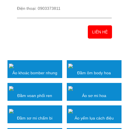
Điện thoại: 0903373811
LIÊN HỆ
SẢN PHẨM LIÊN QUAN
Áo khoác bomber nhung
Đầm ôm body hoa
Đầm voan phối ren
Áo sơ mi hoa
Đầm sơ mi chấm bi
Áo yếm lụa cách điệu