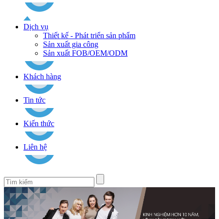
Dịch vụ
Thiết kế - Phát triển sản phẩm
Sản xuất gia công
Sản xuất FOB/OEM/ODM
Khách hàng
Tin tức
Kiến thức
Liên hệ