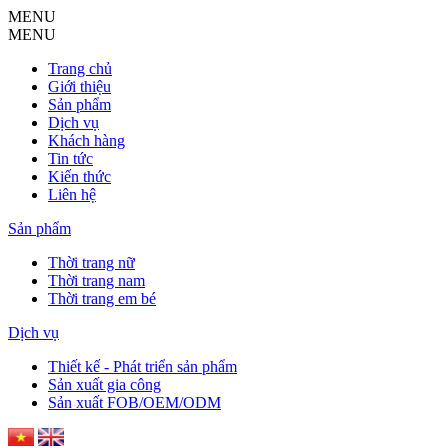
MENU
MENU
Trang chủ
Giới thiệu
Sản phẩm
Dịch vụ
Khách hàng
Tin tức
Kiến thức
Liên hệ
Sản phẩm
Thời trang nữ
Thời trang nam
Thời trang em bé
Dịch vụ
Thiết kế - Phát triển sản phẩm
Sản xuất gia công
Sản xuất FOB/OEM/ODM