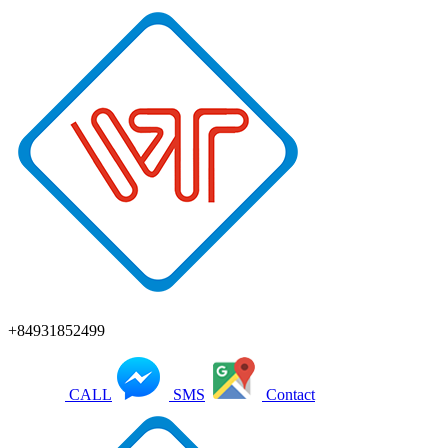
+84931852499
CALL
SMS
Contact