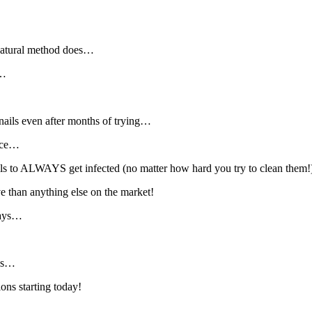
 natural method does…
”…
r nails even after months of trying…
urce…
ils to ALWAYS get infected (no matter how hard you try to clean them!
ve than anything else on the market!
days…
des…
ions starting today!