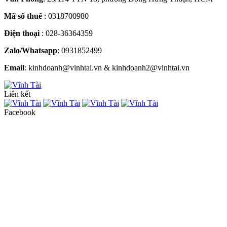
Mã số thuế
: 0318700980
Điện thoại
: 028-36364359
Zalo/Whatsapp
: 0931852499
Email
: kinhdoanh@vinhtai.vn & kinhdoanh2@vinhtai.vn
Liên kết
Facebook