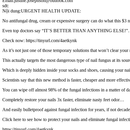
Email:justine.josephson@outlook.com
sdt:
Nội dung:URGENT HEALTH UPDATE:
No antifungal drug, cream or expensive surgery can do what this $3
Even top doctors say “IT’S BETTER THAN ANYTHING ELSE!
Check now: https://tinyurl.com/4aetkynk
As it’s not just one of those temporary solutions that won’t clear you
This actually targets the most dangerous type of nail fungus at its so
Which is deeply hidden inside your socks and shoes, causing your na
Scientists say that this new method is faster, cheaper and more effecti
You can wipe off almost 98% of the fungal infections in a matter of 
Completely restore your nails 3x faster, eliminate nasty feet odor…
And easily bulletproof against fungal infection for years, if not deca
Click here to see how to protect your nails and eliminate fungal infect
https://tinyurl.com/4aetkynk