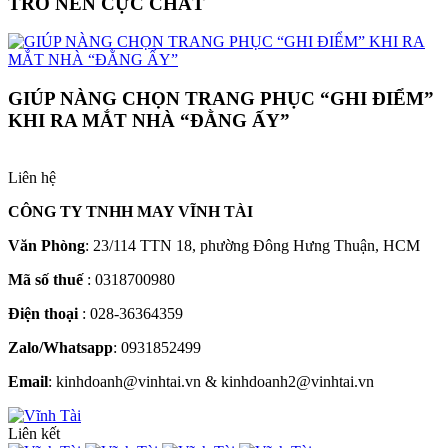
TRỞ NÊN CỰC CHẤT
GIÚP NÀNG CHỌN TRANG PHỤC “GHI ĐIỂM”
KHI RA MẮT NHÀ “ĐẰNG ẤY”
Liên hệ
CÔNG TY TNHH MAY VĨNH TÀI
Văn Phòng
: 23/114 TTN 18, phường Đông Hưng Thuận, HCM
Mã số thuế
: 0318700980
Điện thoại
: 028-36364359
Zalo/Whatsapp
: 0931852499
Email
: kinhdoanh@vinhtai.vn & kinhdoanh2@vinhtai.vn
Liên kết