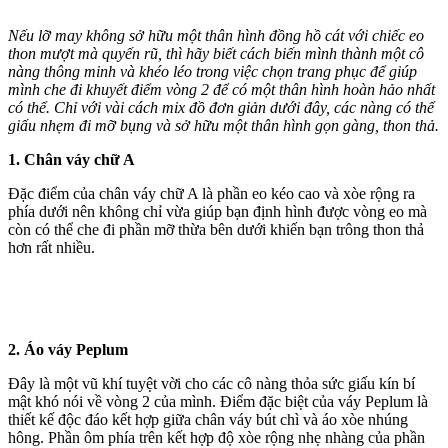
Nếu lỡ may không sở hữu một thân hình đồng hồ cát với chiếc eo
thon mượt mà quyến rũ, thì hãy biết cách biến mình thành một cô
nàng thông minh và khéo léo trong việc chọn trang phục để giúp
mình che đi khuyết điểm vòng 2 để có một thân hình hoàn hảo nhất
có thể. Chỉ với vài cách mix đồ đơn giản dưới đây, các nàng có thể
giấu nhẹm đi mỡ bụng và sở hữu một thân hình gọn gàng, thon thả.
1. Chân váy chữ A
Đặc điểm của chân váy chữ A là phần eo kéo cao và xòe rộng ra
phía dưới nên không chỉ vừa giúp bạn định hình được vòng eo mà
còn có thể che đi phần mỡ thừa bên dưới khiến bạn trông thon thả
hơn rất nhiều.
2. Áo váy Peplum
Đây là một vũ khí tuyệt vời cho các cô nàng thỏa sức giấu kín bí
mật khó nói về vòng 2 của mình. Điểm đặc biệt của váy Peplum là
thiết kế độc đáo kết hợp giữa chân váy bút chì và áo xòe nhúng
hông. Phần ôm phía trên kết hợp độ xòe rộng nhẹ nhàng của phần