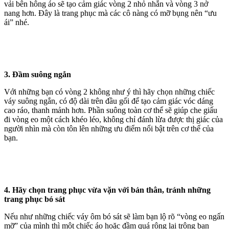
vải bên hông áo sẽ tạo cảm giác vòng 2 nhỏ nhắn và vòng 3 nở
nang hơn. Đây là trang phục mà các cô nàng có mỡ bụng nên “ưu
ái” nhé.
3. Đầm suông ngắn
Với những bạn có vòng 2 không như ý thì hãy chọn những chiếc
váy suông ngắn, có độ dài trên đầu gối để tạo cảm giác vóc dáng
cao ráo, thanh mảnh hơn. Phần suông toàn cơ thể sẽ giúp che giấu
đi vòng eo một cách khéo léo, không chỉ đánh lừa được thị giác của
người nhìn mà còn tôn lên những ưu điểm nổi bật trên cơ thể của
bạn.
4. Hãy chọn trang phục vừa vặn với bản thân, tránh những
trang phục bó sát
Nếu như những chiếc váy ôm bó sát sẽ làm bạn lộ rõ “vòng eo ngấn
mỡ” của mình thì một chiếc áo hoặc đầm quá rộng lại trông bạn