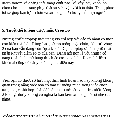
lượm thượm và chẳng thời trang chút nào. Vì vậy, hãy khéo léo
chọn cho mình trang phục thật sự vừa vặn với bản thân. Trang phục
tốt sẽ giúp bạn tự tin hơn và xinh đẹp hơn trong mắt mọi người.
5. Tuyệt đối không được mặc Croptop
Những chiếc croptop thời trang kia chỉ hợp với các cô nàng eo thon
con kiến mà thôi. Đừng bao giờ mơ mộng mặc chúng khi mà vòng
2 của bạn vẫn đang còn “quá khổ”. Diện croptop sẽ làm lộ rõ nhất
phần khuyết điểm eo to của bạn. Đáng nói hơn là với những cô
nàng quá nhiều mỡ bụng thì chiếc croptop chính là kẻ chỉ điểm
khiến ai cũng dễ dàng phát hiện ra điều này.
Việc bạn có được sở hữu một thân hình hoàn hảo hay không không
quan trọng bằng việc bạn có thật sự thông minh trong việc chọn
trang phục phù hợp nhất để biến mình trở nên xinh đẹp nhất. Vòng
2 không như ý không có nghĩa là bạn kém xinh đẹp. Nhớ nhé các
nàng!
CÔNG TY TNHH SẢN XUẤT & THƯƠNG MẠI VĨNH TÀI