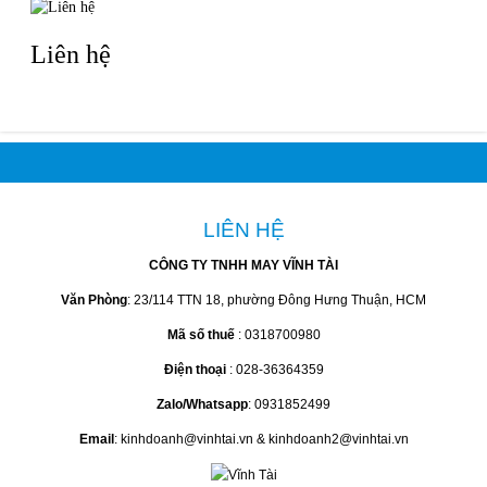
Liên hệ
LIÊN HỆ
CÔNG TY TNHH MAY VĨNH TÀI
Văn Phòng
: 23/114 TTN 18, phường Đông Hưng Thuận, HCM
Mã số thuế
: 0318700980
Điện thoại
: 028-36364359
Zalo/Whatsapp
: 0931852499
Email
: kinhdoanh@vinhtai.vn & kinhdoanh2@vinhtai.vn