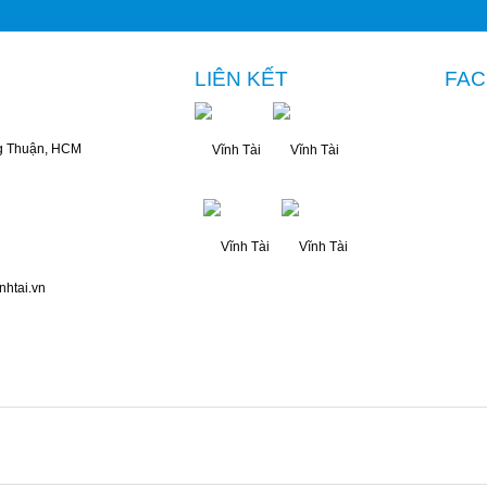
LIÊN KẾT
FA
g Thuận, HCM
nhtai.vn