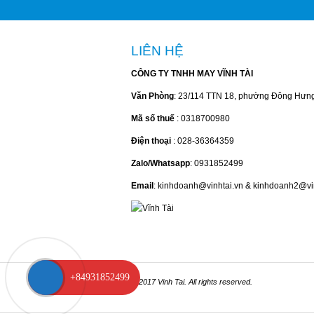
LIÊN HỆ
CÔNG TY TNHH MAY VĨNH TÀI
Văn Phòng
: 23/114 TTN 18, phường Đông Hưn
Mã số thuế
: 0318700980
Điện thoại
: 028-36364359
Zalo/Whatsapp
: 0931852499
Email
: kinhdoanh@vinhtai.vn & kinhdoanh2@vi
+84931852499
© 2017 Vinh Tai. All rights reserved.