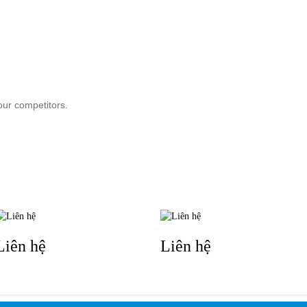
ẢN PHẨM
DỊCH VỤ
KHÁCH HÀNG
TIN TỨC
KIẾN TH
our competitors.
TIN LIÊN QUAN
Liên hệ
Liên hệ