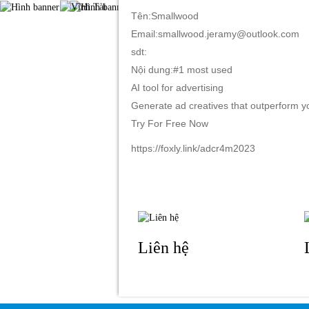
Tên:Smallwood
Email:smallwood.jeramy@outlook.com
sdt:
TRANG CHỦ
GIỚI THIỆU
S
Nội dung:#1 most used
AI tool for advertising
Generate ad creatives that outperform y
Try For Free Now
https://foxly.link/adcr4m2023
Liên hệ