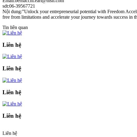
Email:bernacchi.earl@msn.com
sdt:06-39567721
Nội dung:”Unlock your entrepreneurial potential with Freedom Accelera
free from limitations and accelerate your journey towards success in th
Tin liên quan
Liên hệ
Liên hệ
Liên hệ
Liên hệ
Liên hệ