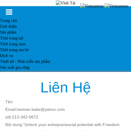
Trang chủ
Giới thiệu
Sản phẩm
Thời trang nữ
Thời trang nam
Thời trang em bé
Dịch vụ
Thiết kế - Phát triển sản phẩm
Sản xuất gia công
Sản xuất FOB/OEM/ODM
Khách hàng
Liên Hệ
Tin tức
Kiến thức
Liên hệ
Tên:
Email:heiman.katie@yahoo.com
sdt:213-342-0672
Nội dung:”Unlock your entrepreneurial potential with Freedom