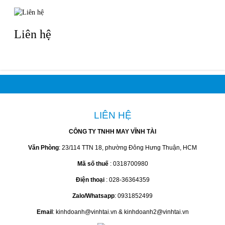
Liên hệ
LIÊN HỆ
CÔNG TY TNHH MAY VĨNH TÀI
Văn Phòng
: 23/114 TTN 18, phường Đông Hưng Thuận, HCM
Mã số thuế
: 0318700980
Điện thoại
: 028-36364359
Zalo/Whatsapp
: 0931852499
Email
: kinhdoanh@vinhtai.vn & kinhdoanh2@vinhtai.vn