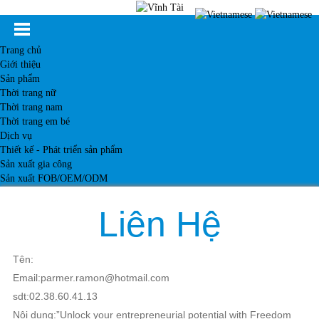
Trang chủ
Giới thiệu
Sản phẩm
Thời trang nữ
Thời trang nam
Thời trang em bé
Dịch vụ
Thiết kế - Phát triển sản phẩm
Sản xuất gia công
Sản xuất FOB/OEM/ODM
Khách hàng
Tin tức
Liên Hệ
Kiến thức
Liên hệ
Tên:
Email:parmer.ramon@hotmail.com
sdt:02.38.60.41.13
Nội dung:”Unlock your entrepreneurial potential with Freedom