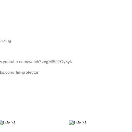
ẢN PHẨM
DỊCH VỤ
KHÁCH HÀNG
TIN TỨC
KIẾN TH
ticking.
www.youtube.com/watch?v=gMlScFOy5yk
ks.com/rfid-protector
TIN LIÊN QUAN