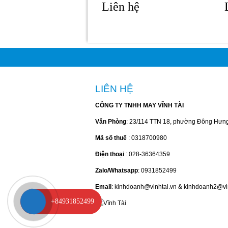
Liên hệ
LIÊN HỆ
CÔNG TY TNHH MAY VĨNH TÀI
Văn Phòng
: 23/114 TTN 18, phường Đông Hưn
Mã số thuế
: 0318700980
Điện thoại
: 028-36364359
Zalo/Whatsapp
: 0931852499
Email
: kinhdoanh@vinhtai.vn & kinhdoanh2@vi
+84931852499