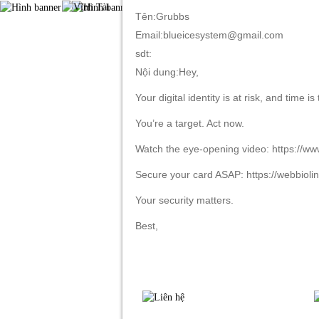
Tên:Grubbs
Email:blueicesystem@gmail.com
sdt:
TRANG CHỦ
GIỚI THIỆU
S
Nội dung:Hey,
Your digital identity is at risk, and time is 
You’re a target. Act now.
Watch the eye-opening video: https://
Secure your card ASAP: https://webbiolin
Your security matters.
Best,