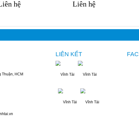
Liên hệ
Liên hệ
LIÊN KẾT
FA
g Thuận, HCM
nhtai.vn