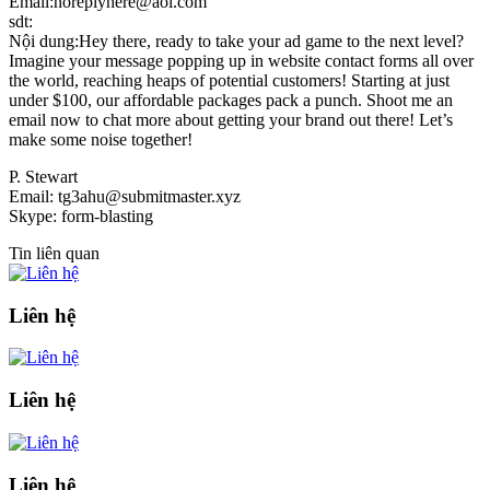
Email:noreplyhere@aol.com
sdt:
Nội dung:Hey there, ready to take your ad game to the next level?
Imagine your message popping up in website contact forms all over
the world, reaching heaps of potential customers! Starting at just
under $100, our affordable packages pack a punch. Shoot me an
email now to chat more about getting your brand out there! Let’s
make some noise together!
P. Stewart
Email: tg3ahu@submitmaster.xyz
Skype: form-blasting
Tin liên quan
Liên hệ
Liên hệ
Liên hệ