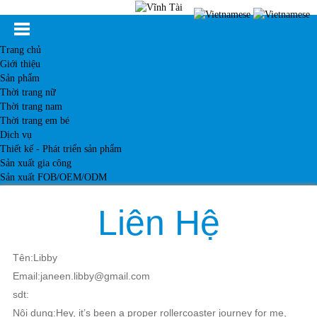
Trang chủ
Giới thiệu
Sản phẩm
Thời trang nữ
Thời trang nam
Thời trang em bé
Dịch vụ
Thiết kế - Phát triển sản phẩm
Sản xuất gia công
Sản xuất FOB/OEM/ODM
Khách hàng
Tin tức
Liên Hệ
Kiến thức
Liên hệ
Tên:Libby
Email:janeen.libby@gmail.com
sdt:
Nội dung:Hey, it’s been a proper rollercoaster journey for me,