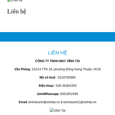
Liên hệ
LIÊN HỆ
CÔNG TY TNHH MAY VĨNH TÀI
Văn Phòng
: 23/114 TTN 18, phường Đông Hưng Thuận, HCM
Mã số thuế
: 0318700980
Điện thoại
: 028-36364359
Zalo/Whatsapp
: 0931852499
Email
: kinhdoanh@vinhtai.vn & kinhdoanh2@vinhtai.vn