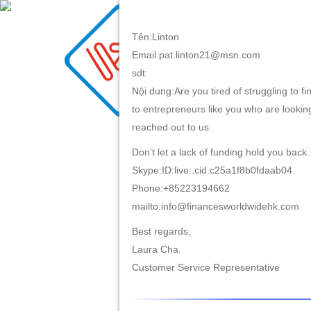
Tên:Linton
Email:pat.linton21@msn.com
TRANG CHỦ
GIỚI TH
sdt:
Nội dung:Are you tired of struggling to 
to entrepreneurs like you who are looking
reached out to us.
Don’t let a lack of funding hold you back
Skype:ID:live:.cid.c25a1f8b0fdaab04
Phone:+85223194662
mailto:info@financesworldwidehk.com
Best regards,
Laura Cha.
Customer Service Representative