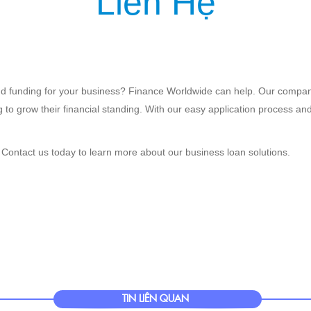
Liên Hệ
IỆU
SẢN PHẨM
DỊCH VỤ
KHÁCH HÀNG
TIN TỨC
KIẾN T
find funding for your business? Finance Worldwide can help. Our compan
 to grow their financial standing. With our easy application process and
. Contact us today to learn more about our business loan solutions.
TIN LIÊN QUAN