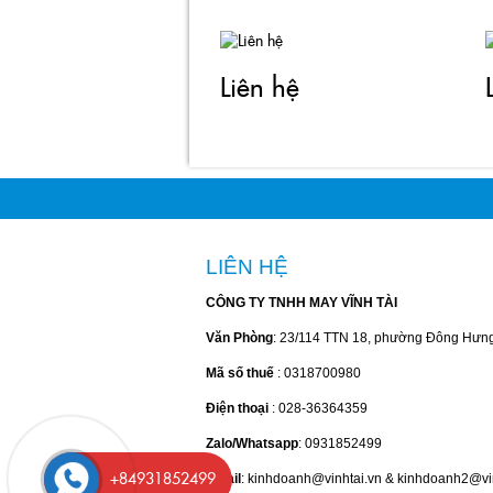
Liên hệ
LIÊN HỆ
CÔNG TY TNHH MAY VĨNH TÀI
Văn Phòng
: 23/114 TTN 18, phường Đông Hưn
Mã số thuế
: 0318700980
Điện thoại
: 028-36364359
Zalo/Whatsapp
: 0931852499
Email
: kinhdoanh@vinhtai.vn & kinhdoanh2@vi
+84931852499