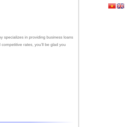
HỨC
LIÊN HỆ
y specializes in providing business loans
 competitive rates, you’ll be glad you