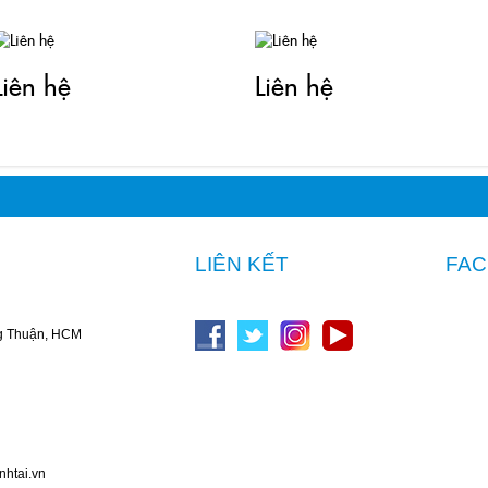
Liên hệ
Liên hệ
LIÊN KẾT
FA
g Thuận, HCM
nhtai.vn