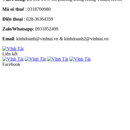
Mã số thuế
: 0318700980
Điện thoại
: 028-36364359
Zalo/Whatsapp
: 0931852499
Email
: kinhdoanh@vinhtai.vn & kinhdoanh2@vinhtai.vn
Liên kết
Facebook