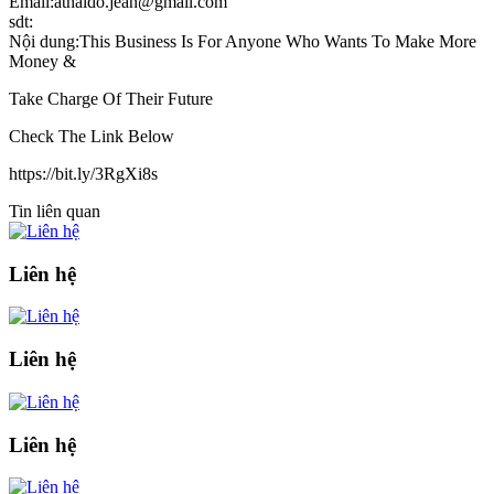
Email:athaldo.jean@gmail.com
sdt:
Nội dung:This Business Is For Anyone Who Wants To Make More
Money &
Take Charge Of Their Future
Check The Link Below
https://bit.ly/3RgXi8s
Tin liên quan
Liên hệ
Liên hệ
Liên hệ