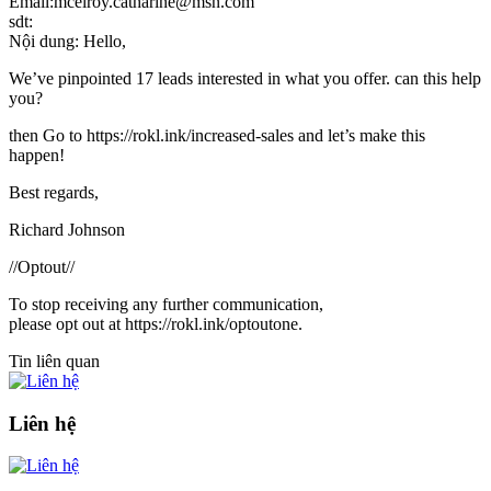
Email:mcelroy.catharine@msn.com
sdt:
Nội dung: Hello,
We’ve pinpointed 17 leads interested in what you offer. can this help
you?
then Go to https://rokl.ink/increased-sales and let’s make this
happen!
Best regards,
Richard Johnson
//Optout//
To stop receiving any further communication,
please opt out at https://rokl.ink/optoutone.
Tin liên quan
Liên hệ