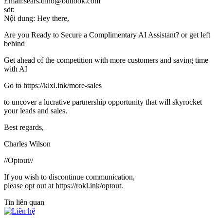
Email:sears.dino@outlook.com
sdt:
Nội dung: Hey there,
Are you Ready to Secure a Complimentary AI Assistant? or get left
behind
Get ahead of the competition with more customers and saving time
with AI
Go to https://klxl.ink/more-sales
to uncover a lucrative partnership opportunity that will skyrocket
your leads and sales.
Best regards,
Charles Wilson
//Optout//
If you wish to discontinue communication,
please opt out at https://rokl.ink/optout.
Tin liên quan