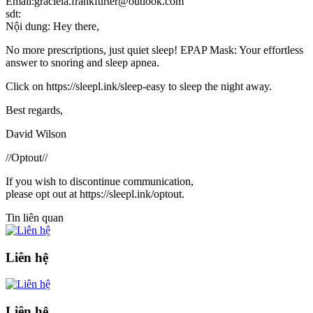
Email:graciela.frankfurter@outlook.com
sdt:
Nội dung: Hey there,
No more prescriptions, just quiet sleep! EPAP Mask: Your effortless
answer to snoring and sleep apnea.
Click on https://sleepl.ink/sleep-easy to sleep the night away.
Best regards,
David Wilson
//Optout//
If you wish to discontinue communication,
please opt out at https://sleepl.ink/optout.
Tin liên quan
Liên hệ
Liên hệ