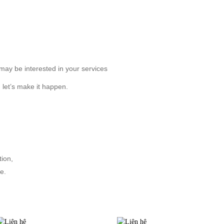
ẢN PHẨM
DỊCH VỤ
KHÁCH HÀNG
TIN TỨC
KIẾN TH
 may be interested in your services
d let’s make it happen.
tion,
e.
TIN LIÊN QUAN