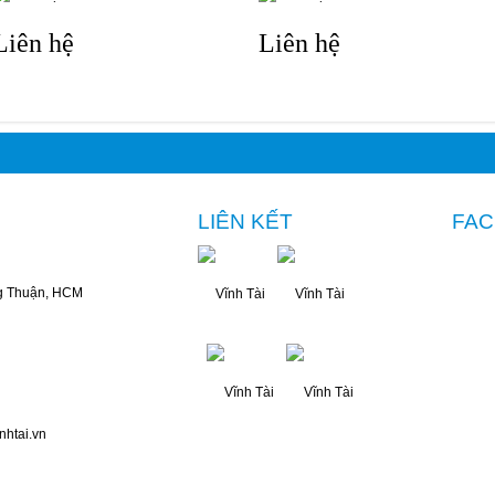
Liên hệ
Liên hệ
LIÊN KẾT
FA
g Thuận, HCM
nhtai.vn