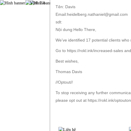
Tên: Davis
Email:heidelberg.nathaniel@gmail.com
sdt:
TRANG CHỦ
GIỚI THIỆU
S
Nội dung:Hello There,
We’ve identified 17 potential clients who
Go to https://rokl.ink/increased-sales an
Best wishes,
Thomas Davis
//Optout//
To stop receiving any further communica
please opt out at https://rokl.ink/optouton