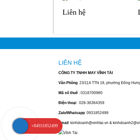
Liên hệ
LIÊN HỆ
CÔNG TY TNHH MAY VĨNH TÀI
Văn Phòng
: 23/114 TTN 18, phường Đông Hưn
Mã số thuế
: 0318700980
Điện thoại
: 028-36364359
Zalo/Whatsapp
: 0931852499
Email
: kinhdoanh@vinhtai.vn & kinhdoanh2@vi
+84931852499