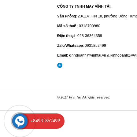
CÔNG TY TNHH MAY VĨNH TÀI
Văn Phòng
: 23/114 TTN 18, phường Đông Hưn
Mã số thuế
: 0318700980
Điện thoại
: 028-36364359
Zalo/Whatsapp
: 0931852499
Email
: kinhdoanh@vinhtai.vn & kinhdoanh2@vi
© 2017 Vinh Tai. All rights reserved.
+84931852499