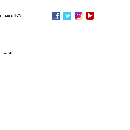
g Thuận, HCM
nhtai.vn