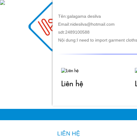
Tên:galagama desilva
Email:nidesilva@hotmail.com
TRANG CHỦ
GIỚI TH
sdt:2489100588
Nội dung:I need to import garment cloth
Liên hệ
LIÊN HỆ