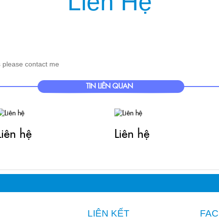
Liên Hệ
IỆU
SẢN PHẨM
DỊCH VỤ
KHÁCH HÀNG
TIN TỨC
KIẾN T
s please contact me
TIN LIÊN QUAN
Liên hệ
Liên hệ
LIÊN KẾT
FA