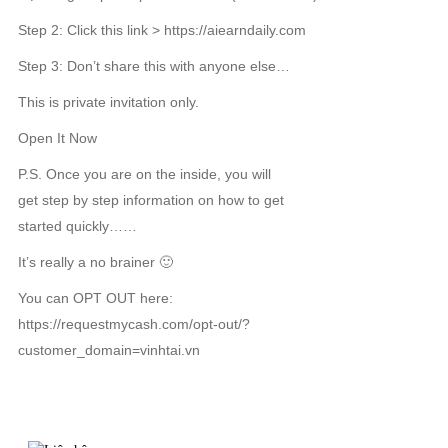
Step 2: Click this link > https://aiearndaily.com
Step 3: Don’t share this with anyone else…
This is private invitation only.
Open It Now
P.S. Once you are on the inside, you will
get step by step information on how to get
started quickly……
It’s really a no brainer 🙂
You can OPT OUT here:
https://requestmycash.com/opt-out/?
customer_domain=vinhtai.vn
TIN LIÊN QUAN