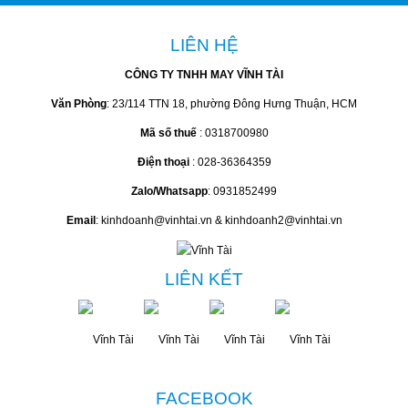
LIÊN HỆ
CÔNG TY TNHH MAY VĨNH TÀI
Văn Phòng
: 23/114 TTN 18, phường Đông Hưng Thuận, HCM
Mã số thuế
: 0318700980
Điện thoại
: 028-36364359
Zalo/Whatsapp
: 0931852499
Email
: kinhdoanh@vinhtai.vn & kinhdoanh2@vinhtai.vn
LIÊN KẾT
FACEBOOK