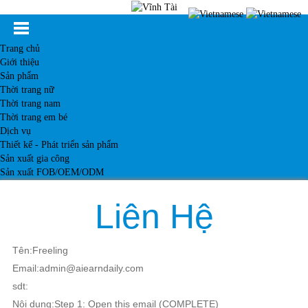
Trang chủ
Giới thiệu
Sản phẩm
Thời trang nữ
Thời trang nam
Thời trang em bé
Dịch vụ
Thiết kế - Phát triển sản phẩm
Sản xuất gia công
Sản xuất FOB/OEM/ODM
Khách hàng
Tin tức
Liên Hệ
Kiến thức
Liên hệ
Tên:Freeling
Email:admin@aiearndaily.com
sdt:
Nội dung:Step 1: Open this email (COMPLETE)