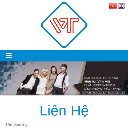
Liên Hệ
Tên:Veasley