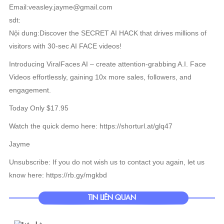
Email:veasley.jayme@gmail.com
sdt:
Nội dung:Discover the SECRET AI HACK that drives millions of
visitors with 30-sec AI FACE videos!
Introducing ViralFaces AI – create attention-grabbing A.I. Face
Videos effortlessly, gaining 10x more sales, followers, and
engagement.
Today Only $17.95
Watch the quick demo here: https://shorturl.at/glq47
Jayme
Unsubscribe: If you do not wish us to contact you again, let us
know here: https://rb.gy/mgkbd
TIN LIÊN QUAN