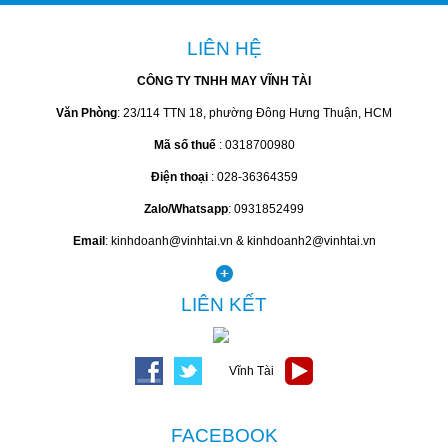
LIÊN HỆ
CÔNG TY TNHH MAY VĨNH TÀI
Văn Phòng
: 23/114 TTN 18, phường Đông Hưng Thuận, HCM
Mã số thuế
: 0318700980
Điện thoại
: 028-36364359
Zalo/Whatsapp
: 0931852499
Email
: kinhdoanh@vinhtai.vn & kinhdoanh2@vinhtai.vn
LIÊN KẾT
FACEBOOK