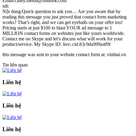
Email:casey.melba@outlook.com
sdt:
Nội dung:Quick question to ask you… Are you aware that by
reading this message you just proved that contact form marketing
works? That’s right, and we can get eyeballs on your offer too!
Pricing starts at just $100 to blast YOUR ad message to 1
MILLION contact forms on websites just like yours worldwide.
Contact me on Skype and let’s discuss what will work for your
product/service. My Skype ID: live:.cid.83c9da999a4f9f
this message was sent to your website contact form at: vinhtai.vn
Tin liên quan
Liên hệ
Liên hệ
Liên hệ