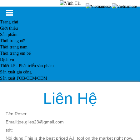
Trang chủ
Giới thiệu
Sản phẩm
Thời trang nữ
Thời trang nam
Thời trang em bé
Dịch vụ
Thiết kế - Phát triển sản phẩm
Sản xuất gia công
Sản xuất FOB/OEM/ODM
Khách hàng
Tin tức
Liên Hệ
Kiến thức
Liên hệ
Tên:Roser
Email:joe.giles23@gmail.com
sdt:
Nội dung:This is the best priced A.I. tool on the market right now.