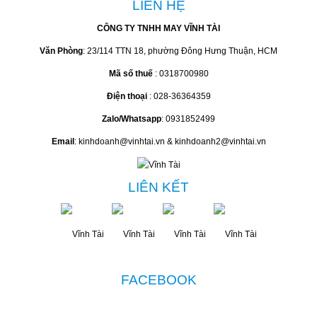
LIÊN HỆ
CÔNG TY TNHH MAY VĨNH TÀI
Văn Phòng
: 23/114 TTN 18, phường Đông Hưng Thuận, HCM
Mã số thuế
: 0318700980
Điện thoại
: 028-36364359
Zalo/Whatsapp
: 0931852499
Email
: kinhdoanh@vinhtai.vn & kinhdoanh2@vinhtai.vn
LIÊN KẾT
FACEBOOK