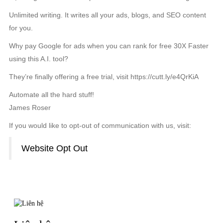
Unlimited writing. It writes all your ads, blogs, and SEO content
for you.
Why pay Google for ads when you can rank for free 30X Faster
using this A.I. tool?
They’re finally offering a free trial, visit https://cutt.ly/e4QrKiA
Automate all the hard stuff!
James Roser
If you would like to opt-out of communication with us, visit:
Website Opt Out
TIN LIÊN QUAN