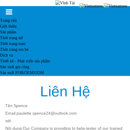
Trang chủ
Giới thiệu
Sản phẩm
Thời trang nữ
Thời trang nam
Thời trang em bé
Dịch vụ
Thiết kế - Phát triển sản phẩm
Sản xuất gia công
Sản xuất FOB/OEM/ODM
Khách hàng
Tin tức
Liên Hệ
Kiến thức
Liên hệ
Tên:Spence
Email:paulette.spence24@outlook.com
sdt:
Nội dung:Our Company is providing to beta-tester of our trained