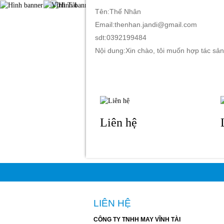
Tên:Thế Nhân
Email:thenhan.jandi@gmail.com
sdt:0392199484
TRANG CHỦ
GIỚI THIỆU
S
Nội dung:Xin chào, tôi muốn hợp tác sản
Liên hệ
LIÊN HỆ
CÔNG TY TNHH MAY VĨNH TÀI