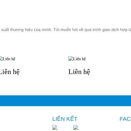
ẢN PHẨM
DỊCH VỤ
KHÁCH HÀNG
TIN TỨC
KIẾN TH
 xuất thương hiệu của mình. Tôi muốn hỏi về quá trình giao dịch hợp t
TIN LIÊN QUAN
Liên hệ
Liên hệ
LIÊN KẾT
FA