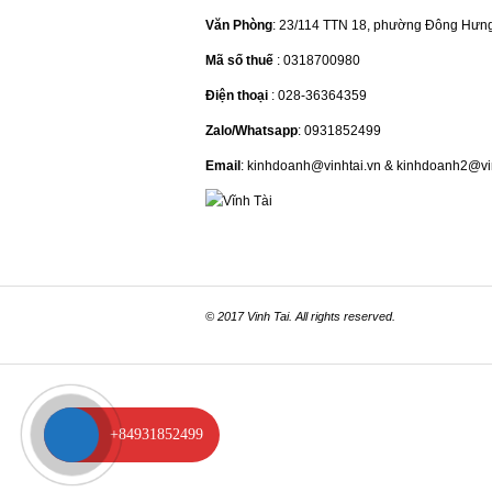
Văn Phòng
: 23/114 TTN 18, phường Đông Hưn
Mã số thuế
: 0318700980
Điện thoại
: 028-36364359
Zalo/Whatsapp
: 0931852499
Email
: kinhdoanh@vinhtai.vn & kinhdoanh2@vi
© 2017 Vinh Tai. All rights reserved.
+84931852499