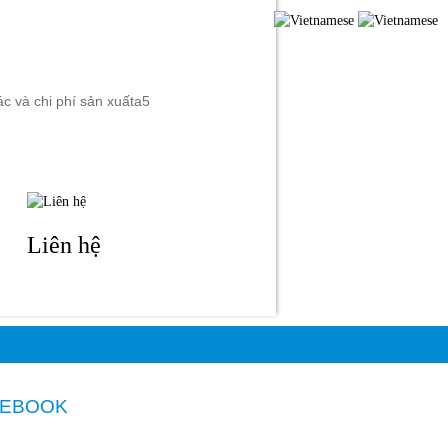
ỨC
LIÊN HỆ
ác và chi phí sản xuấta5
Liên hệ
CEBOOK