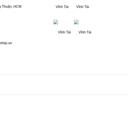
g Thuận, HCM
nhtai.vn