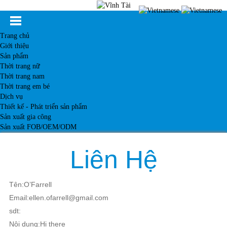
Trang chủ
Giới thiệu
Sản phẩm
Thời trang nữ
Thời trang nam
Thời trang em bé
Dịch vụ
Thiết kế - Phát triển sản phẩm
Sản xuất gia công
Sản xuất FOB/OEM/ODM
Khách hàng
Tin tức
Liên Hệ
Kiến thức
Liên hệ
Tên:O’Farrell
Email:ellen.ofarrell@gmail.com
sdt:
Nội dung:Hi there