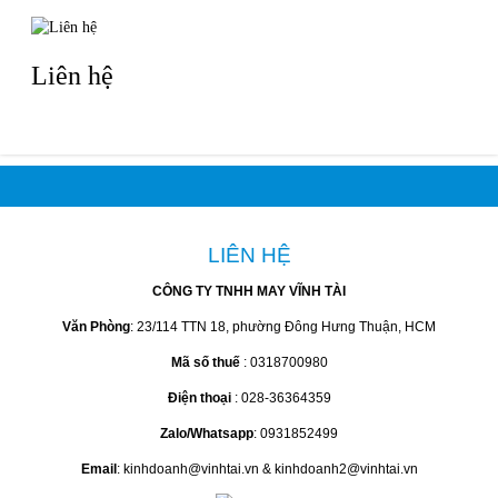
Liên hệ
LIÊN HỆ
CÔNG TY TNHH MAY VĨNH TÀI
Văn Phòng
: 23/114 TTN 18, phường Đông Hưng Thuận, HCM
Mã số thuế
: 0318700980
Điện thoại
: 028-36364359
Zalo/Whatsapp
: 0931852499
Email
: kinhdoanh@vinhtai.vn & kinhdoanh2@vinhtai.vn