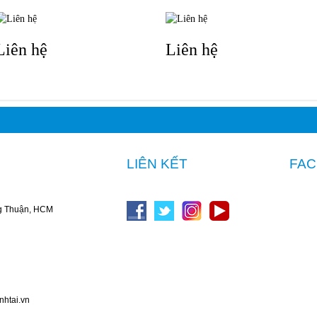
Liên hệ
Liên hệ
LIÊN KẾT
FA
g Thuận, HCM
nhtai.vn