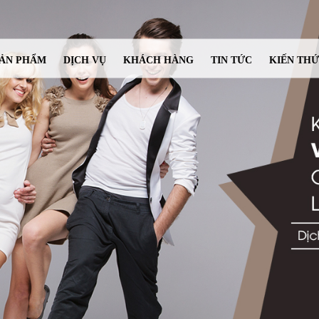
ẢN PHẨM
DỊCH VỤ
KHÁCH HÀNG
TIN TỨC
KIẾN TH