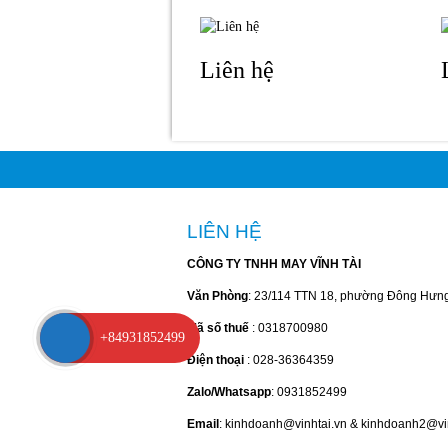
Liên hệ
LIÊN HỆ
CÔNG TY TNHH MAY VĨNH TÀI
Văn Phòng
: 23/114 TTN 18, phường Đông Hưn
Mã số thuế
: 0318700980
+84931852499
Điện thoại
: 028-36364359
Zalo/Whatsapp
: 0931852499
Email
: kinhdoanh@vinhtai.vn & kinhdoanh2@vi