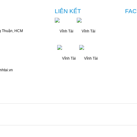
LIÊN KẾT
FA
g Thuận, HCM
nhtai.vn