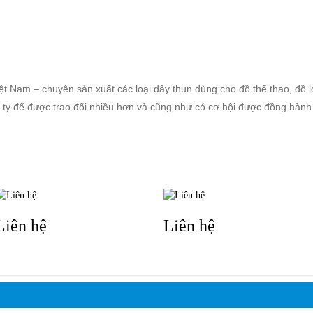
ẢN PHẨM
DỊCH VỤ
KHÁCH HÀNG
TIN TỨC
KIẾN TH
Việt Nam – chuyên sản xuất các loại dây thun dùng cho đồ thể thao, đồ 
y để được trao đổi nhiều hơn và cũng như có cơ hội được đồng hành 
TIN LIÊN QUAN
Liên hệ
Liên hệ