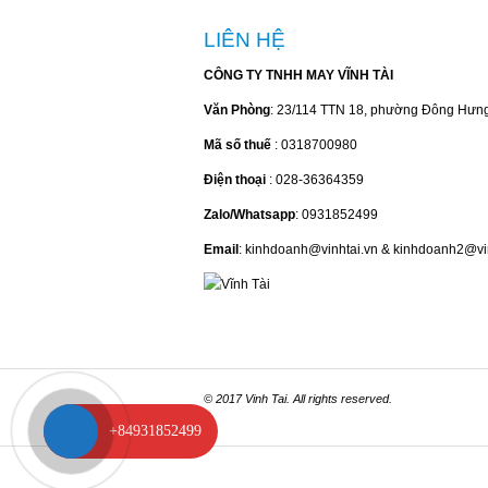
LIÊN HỆ
CÔNG TY TNHH MAY VĨNH TÀI
Văn Phòng
: 23/114 TTN 18, phường Đông Hưn
Mã số thuế
: 0318700980
Điện thoại
: 028-36364359
Zalo/Whatsapp
: 0931852499
Email
: kinhdoanh@vinhtai.vn & kinhdoanh2@vi
© 2017 Vinh Tai. All rights reserved.
+84931852499