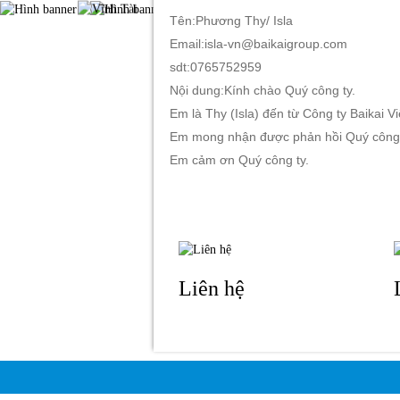
Tên:Phương Thy/ Isla
Email:isla-vn@baikaigroup.com
sdt:0765752959
TRANG CHỦ
GIỚI THIỆU
S
Nội dung:Kính chào Quý công ty.
Em là Thy (Isla) đến từ Công ty Baikai 
Em mong nhận được phản hồi Quý công t
Em cảm ơn Quý công ty.
Liên hệ