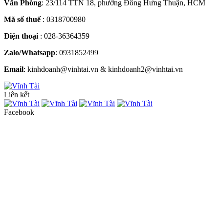
Văn Phòng
: 23/114 TTN 18, phường Đông Hưng Thuận, HCM
Mã số thuế
: 0318700980
Điện thoại
: 028-36364359
Zalo/Whatsapp
: 0931852499
Email
: kinhdoanh@vinhtai.vn & kinhdoanh2@vinhtai.vn
Liên kết
Facebook