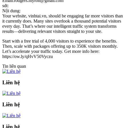
Email:rodgers.myron@gmail.com
sdt:
Nội dung:
Your website, vinhtai.vn, should be engaging far more visitors than
it currently does. Many sites overlook a thousand potential visitors
every day. That’s where our intelligent traffic system transforms
results—delivering relevant visitors straight to your site.
Start with a free trial of 4,000 visitors to experience the benefits.
Then, scale with packages offering up to 350K visitors monthly.
Let’s accelerate your traffic today. Get more info here:
https://ow.ly/qHvV50Vyczu
Tin liên quan
Liên hệ
Liên hệ
Liên hệ