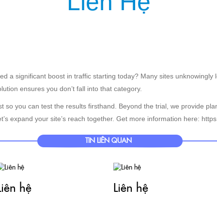
Liên Hệ
IỆU
SẢN PHẨM
DỊCH VỤ
KHÁCH HÀNG
TIN TỨC
KIẾN T
ced a significant boost in traffic starting today? Many sites unknowi
lution ensures you don’t fall into that category.
st so you can test the results firsthand. Beyond the trial, we provide plan
et’s expand your site’s reach together. Get more information here: http
TIN LIÊN QUAN
Liên hệ
Liên hệ