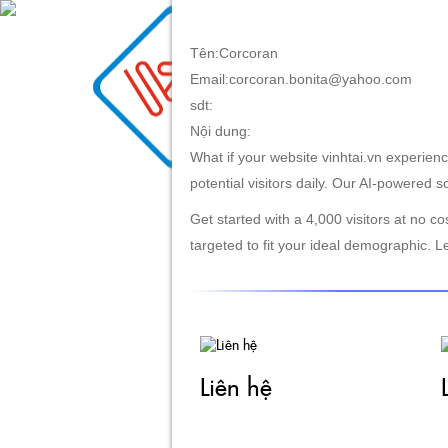
Tên:Corcoran
Email:corcoran.bonita@yahoo.com
TRANG CHỦ
GIỚI TH
sdt:
Nội dung:
What if your website vinhtai.vn experien
potential visitors daily. Our AI-powered so
Get started with a 4,000 visitors at no co
targeted to fit your ideal demographic. L
Liên hệ