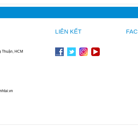
LIÊN KẾT
FA
g Thuận, HCM
nhtai.vn