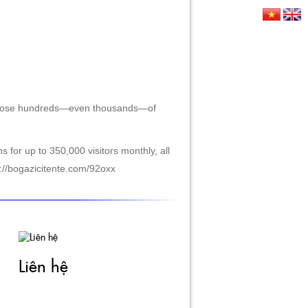
HỨC
LIÊN HỆ
ngly lose hundreds—even thousands—of
s for up to 350,000 visitors monthly, all
s://bogazicitente.com/92oxx
Liên hệ