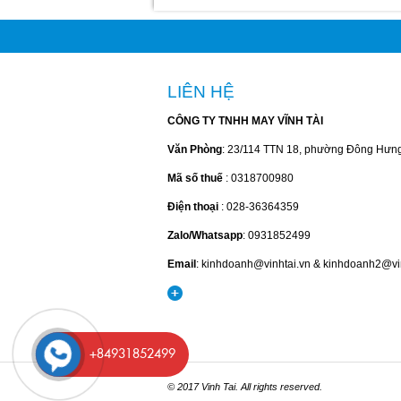
LIÊN HỆ
CÔNG TY TNHH MAY VĨNH TÀI
Văn Phòng
: 23/114 TTN 18, phường Đông Hưn
Mã số thuế
: 0318700980
Điện thoại
: 028-36364359
Zalo/Whatsapp
: 0931852499
Email
: kinhdoanh@vinhtai.vn & kinhdoanh2@vi
+84931852499
© 2017 Vinh Tai. All rights reserved.