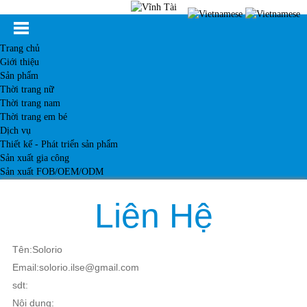
Trang chủ
Giới thiệu
Sản phẩm
Thời trang nữ
Thời trang nam
Thời trang em bé
Dịch vụ
Thiết kế - Phát triển sản phẩm
Sản xuất gia công
Sản xuất FOB/OEM/ODM
Khách hàng
Tin tức
Liên Hệ
Kiến thức
Liên hệ
Tên:Solorio
Email:solorio.ilse@gmail.com
sdt:
Nội dung: