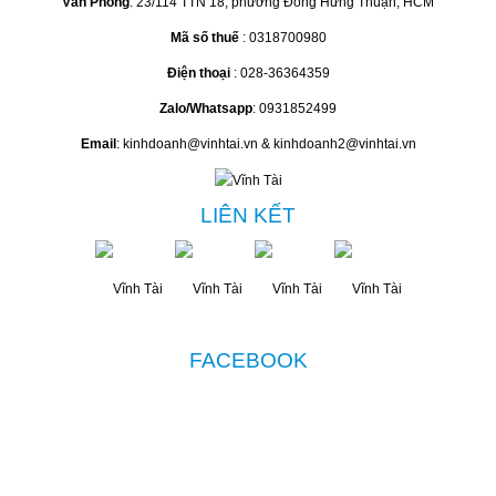
Văn Phòng
: 23/114 TTN 18, phường Đông Hưng Thuận, HCM
Mã số thuế
: 0318700980
Điện thoại
: 028-36364359
Zalo/Whatsapp
: 0931852499
Email
: kinhdoanh@vinhtai.vn & kinhdoanh2@vinhtai.vn
LIÊN KẾT
FACEBOOK