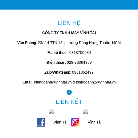
LIÊN HỆ
CÔNG TY TNHH MAY VĨNH TÀI
Văn Phòng
: 23/114 TTN 18, phường Đông Hưng Thuận, HCM
Mã số thuế
: 0318700980
Điện thoại
: 028-36364359
Zalo/Whatsapp
: 0931852499
Email
: kinhdoanh@vinhtai.vn & kinhdoanh2@vinhtai.vn
LIÊN KẾT