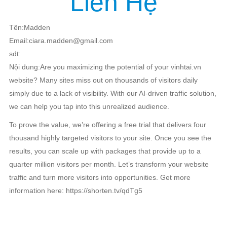
Liên Hệ
Kiến thức
Liên hệ
Tên:Madden
Email:ciara.madden@gmail.com
sdt:
Nội dung:Are you maximizing the potential of your vinhtai.vn
website? Many sites miss out on thousands of visitors daily
simply due to a lack of visibility. With our AI-driven traffic solution,
we can help you tap into this unrealized audience.
To prove the value, we’re offering a free trial that delivers four
thousand highly targeted visitors to your site. Once you see the
results, you can scale up with packages that provide up to a
quarter million visitors per month. Let’s transform your website
traffic and turn more visitors into opportunities. Get more
information here: https://shorten.tv/qdTg5
TIN LIÊN QUAN