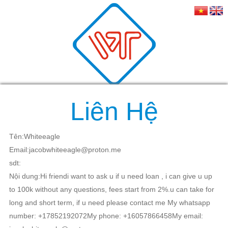
Liên Hệ
Tên:Whiteeagle
Email:jacobwhiteeagle@proton.me
sdt:
Nội dung:Hi friendi want to ask u if u need loan , i can give u up
to 100k without any questions, fees start from 2%.u can take for
long and short term, if u need please contact me My whatsapp
number: +17852192072My phone: +16057866458My email: