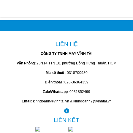
LIÊN HỆ
CÔNG TY TNHH MAY VĨNH TÀI
Văn Phòng
: 23/114 TTN 18, phường Đông Hưng Thuận, HCM
Mã số thuế
: 0318700980
Điện thoại
: 028-36364359
Zalo/Whatsapp
: 0931852499
Email
: kinhdoanh@vinhtai.vn & kinhdoanh2@vinhtai.vn
LIÊN KẾT