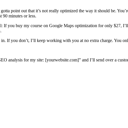
ta point out that it’s not really optimized the way it should be. You’r
t 90 minutes or less.
eal: If you buy my course on Google Maps optimization for only $27, I’ll
.
ll in. If you don’t, I’ll keep working with you at no extra charge. You on
e SEO analysis for my site: [yourwebsite.com]” and I’ll send over a cus