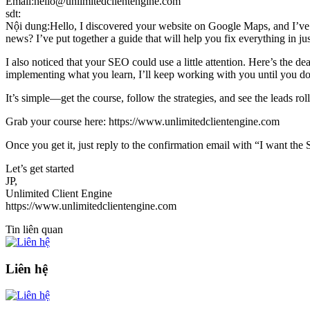
Email:hello@unlimitedclientengine.com
sdt:
Nội dung:Hello, I discovered your website on Google Maps, and I’ve got
news? I’ve put together a guide that will help you fix everything in jus
I also noticed that your SEO could use a little attention. Here’s the d
implementing what you learn, I’ll keep working with you until you do
It’s simple—get the course, follow the strategies, and see the leads ro
Grab your course here: https://www.unlimitedclientengine.com
Once you get it, just reply to the confirmation email with “I want th
Let’s get started
JP,
Unlimited Client Engine
https://www.unlimitedclientengine.com
Tin liên quan
Liên hệ