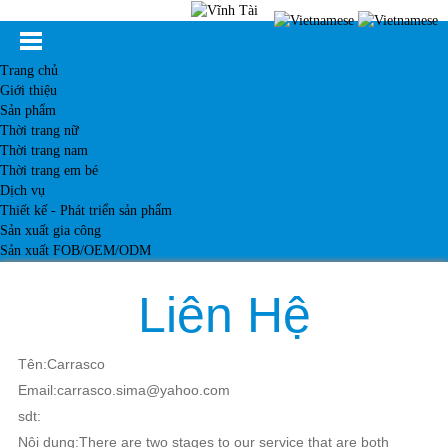
Trang chủ
Giới thiệu
Sản phẩm
Thời trang nữ
Thời trang nam
Thời trang em bé
Dịch vụ
Thiết kế - Phát triển sản phẩm
Sản xuất gia công
Sản xuất FOB/OEM/ODM
Khách hàng
Tin tức
Liên Hệ
Kiến thức
Liên hệ
Tên:Carrasco
Email:carrasco.sima@yahoo.com
sdt:
Nội dung:There are two stages to our service that are both