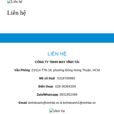
Liên hệ
LIÊN HỆ
CÔNG TY TNHH MAY VĨNH TÀI
Văn Phòng
: 23/114 TTN 18, phường Đông Hưng Thuận, HCM
Mã số thuế
: 0318700980
Điện thoại
: 028-36364359
Zalo/Whatsapp
: 0931852499
Email
: kinhdoanh@vinhtai.vn & kinhdoanh2@vinhtai.vn